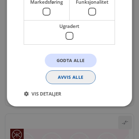
Markedsføring
Funksjonalitet
Ugradert
GODTA ALLE
KAR-9534900A1
Støtf.grunnet U/sp.hull -5/11
AVVIS ALLE
Ikke på nettlager
VIS DETALJER
4 831 kr
Strengt nødvendig
Statistikk
Markedsføring
Funksjonalitet
Ugradert