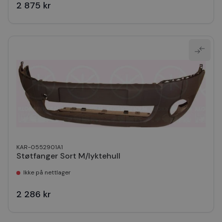
2 875 kr
KAR-0552901A1
Støtfanger Sort M/lyktehull
Ikke på nettlager
2 286 kr