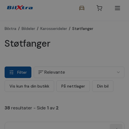
Bilxtra
/
Bildeler
/
Karosserideler
/
Støtfanger
Støtfanger
Relevante
Filter
Vis kun fra din butikk
På nettlager
Din bil
38
resultater
-
Side
1
av
2