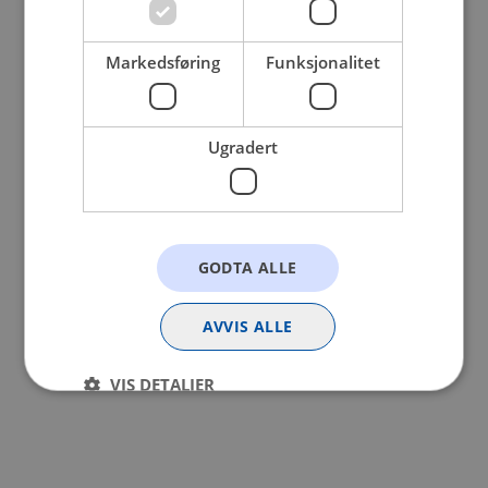
browser console for more information).
Markedsføring
Funksjonalitet
Ugradert
GODTA ALLE
AVVIS ALLE
VIS DETALJER
Strengt nødvendig
Statistikk