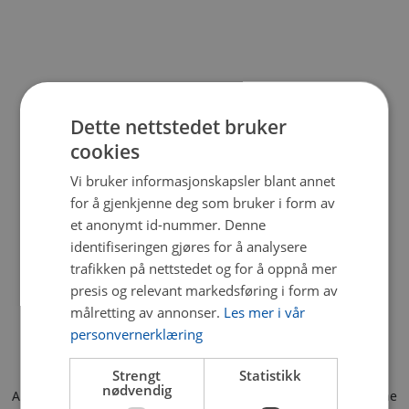
Dette nettstedet bruker
cookies
Vi bruker informasjonskapsler blant annet
for å gjenkjenne deg som bruker i form av
et anonymt id-nummer. Denne
identifiseringen gjøres for å analysere
trafikken på nettstedet og for å oppnå mer
presis og relevant markedsføring i form av
målretting av annonser.
Les mer i vår
personvernerklæring
Strengt
Statistikk
nødvendig
Application error: a client-side exception has occurred (see the