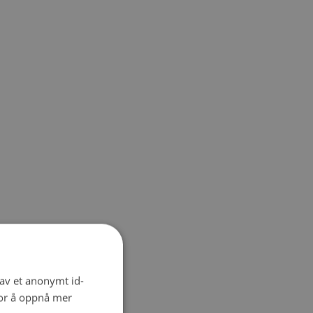
 av et anonymt id-
for å oppnå mer