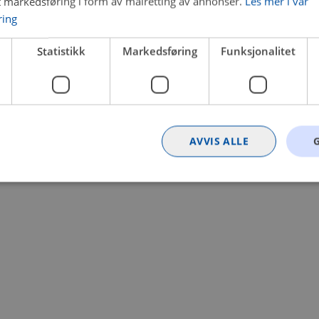
t markedsføring i form av målretting av annonser.
Les mer i vår
ring
 a client-side exception has occurred (see the browser console for
Statistikk
Markedsføring
Funksjonalitet
AVVIS ALLE
Strengt nødvendig
Statistikk
Markedsføring
Funksjonalitet
Ugrader
nformasjonskapsler tillater kjernefunksjoner på nettstedet, som brukerinnlogging og k
rukes riktig uten strengt nødvendige informasjonskapsler.
Provider
/
Utløpsdato
Beskrivelse
Domene
nt
4 uker 2
Denne informasjonskapselen brukes av Co
CookieScript
dager
tjenesten for å huske innstillingene for b
.bilxtra.no