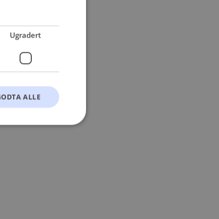
 more information).
Ugradert
GODTA ALLE
t
ontoadministrasjon.
okie-Script.com-
esøkendes