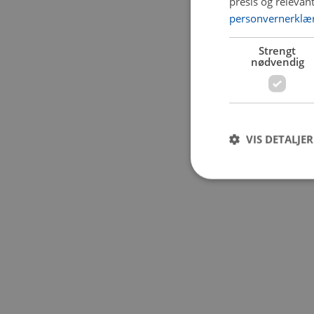
presis og relevan
personvernerklæ
Application error:
Strengt
nødvendig
VIS DETALJER
Strengt nødvendige i
Nettstedet kan ikke b
Navn
CookieScriptConse