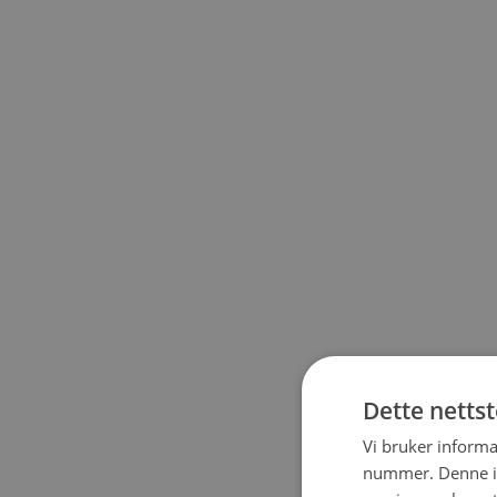
Dette netts
Vi bruker informa
nummer. Denne ide