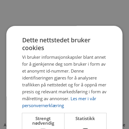
Dette nettstedet bruker
cookies
Vi bruker informasjonskapsler blant annet
for å gjenkjenne deg som bruker i form av
et anonymt id-nummer. Denne
identifiseringen gjøres for å analysere
trafikken på nettstedet og for å oppnå mer
presis og relevant markedsføring i form av
målretting av annonser.
Les mer i vår
personvernerklæring
Strengt
Statistikk
nødvendig
Application error: a client-side exception has occurred (see the