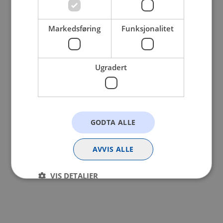
browser console for more information).
Markedsføring
Funksjonalitet
Ugradert
GODTA ALLE
AVVIS ALLE
VIS DETALJER
Strengt nødvendig
Statistikk