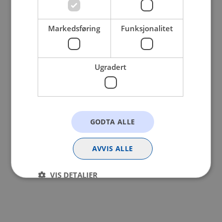
browser console for more information).
Markedsføring
Funksjonalitet
Ugradert
GODTA ALLE
AVVIS ALLE
VIS DETALJER
Strengt nødvendig
Statistikk