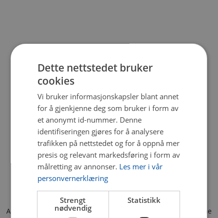
Dette nettstedet bruker
cookies
Vi bruker informasjonskapsler blant annet
for å gjenkjenne deg som bruker i form av
et anonymt id-nummer. Denne
identifiseringen gjøres for å analysere
trafikken på nettstedet og for å oppnå mer
presis og relevant markedsføring i form av
målretting av annonser.
Les mer i vår
personvernerklæring
Strengt
Statistikk
nødvendig
Application error: a client-side exception has occurred (see the