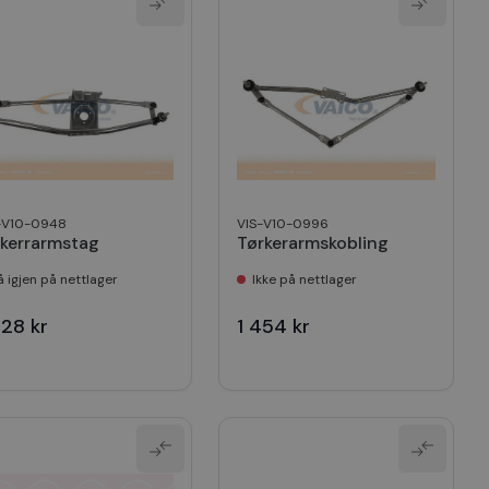
-V10-0948
VIS-V10-0996
skerrarmstag
Tørkerarmskobling
å igjen på nettlager
Ikke på nettlager
028 kr
1 454 kr