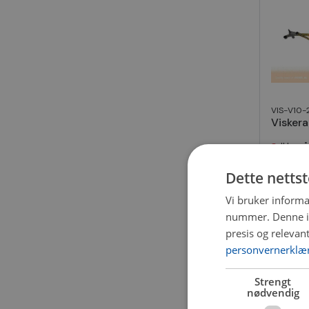
VIS-V10-
Visker
Ikke på
1 580 
Dette netts
Vi bruker informa
nummer. Denne ide
presis og relevan
personvernerklæ
Strengt
nødvendig