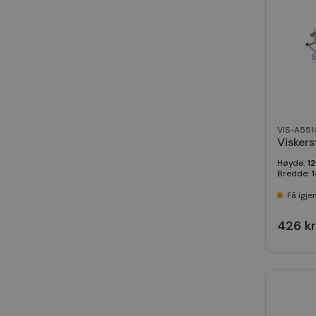
VIS-A551
Visker
Høyde
:
1
Bredde
:
Få igje
426 kr