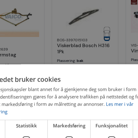
BOS-3397015103
Viskerblad Bosch H316
VIS
2639
Vi
1Pk
armstag
Pla
Plassering
:
bak
 nettlager
F
21 på nettlager
kr
tedet bruker cookies
2 
259 kr
sjonskapsler blant annet for å gjenkjenne deg som bruker i form
ntifiseringen gjøres for å analysere trafikken på nettstedet og 
t markedsføring i form av målretting av annonser.
Les mer i vår
ring
Statistikk
Markedsføring
Funksjonalitet