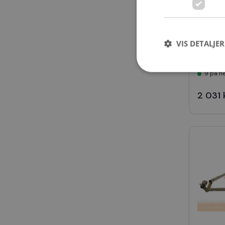
VIS DETALJER
VIS-V10
Visker
9 på ne
2 031 
Strengt nødvendige i
Nettstedet kan ikke b
Navn
CookieScriptConse
VISITOR_PRIVACY_