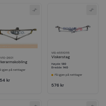
VIS-A5510115
Viskerstag
-V10-2601
rkerarmskobling
Høyde
:
130
Bredde
:
140
å igjen på nettlager
Få igjen på nettlager
354 kr
576 kr