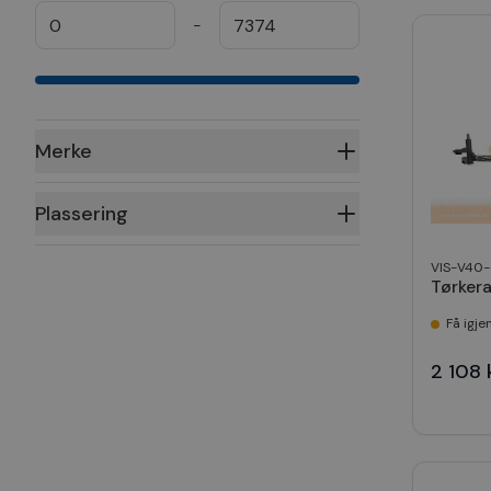
-
Merke
Plassering
VIS-V40
Tørker
Få igje
2 108 