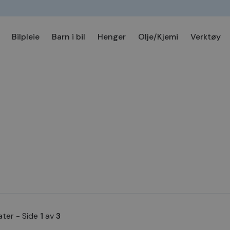
Bilpleie
Barn i bil
Henger
Olje/Kjemi
Verktøy
ater
-
Side
1
av
3