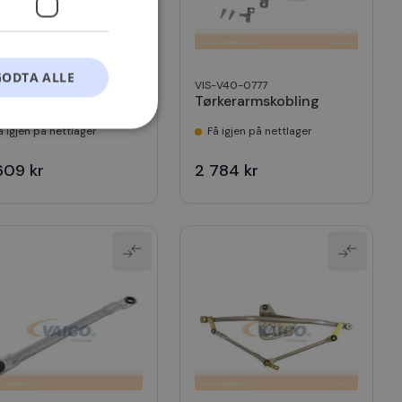
GODTA ALLE
-V10-2606
VIS-V40-0777
skerarmstag
Tørkerarmskobling
å igjen på nettlager
Få igjen på nettlager
t
609 kr
2 784 kr
ontoadministrasjon.
okie-Script.com-
esøkendes
Cookie-Script.com
s samtykke og
nettstedet. Det
kke om ulike
 deres preferanser