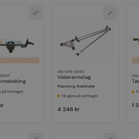
VIS-V95-0693
-0907
VIS
Viskerarmstag
armskobling
Tø
Plassering
:
frontrute
n på nettlager
F
Få igjen på nettlager
kr
1 
4 246 kr