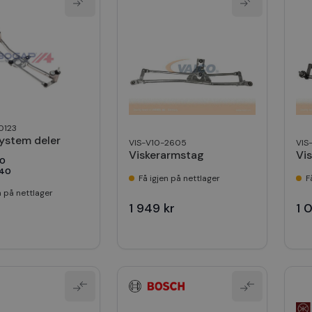
0123
system deler
VIS-V10-2605
VIS
Viskerarmstag
Vi
20
140
Få igjen på nettlager
F
n på nettlager
1 949 kr
1 