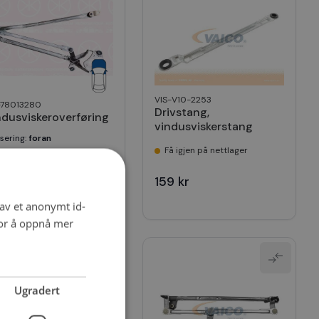
VIS-V10-2253
-78013280
Drivstang,
ndusviskeroverføring
vindusviskerstang
ssering
:
foran
Få igjen på nettlager
å igjen på nettlager
159 kr
238 kr
 av et anonymt id-
for å oppnå mer
Ugradert