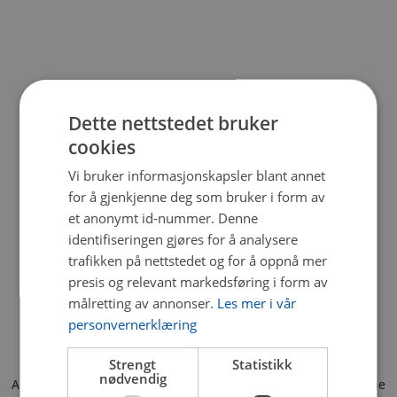
Dette nettstedet bruker
cookies
Vi bruker informasjonskapsler blant annet
for å gjenkjenne deg som bruker i form av
et anonymt id-nummer. Denne
identifiseringen gjøres for å analysere
trafikken på nettstedet og for å oppnå mer
presis og relevant markedsføring i form av
målretting av annonser.
Les mer i vår
personvernerklæring
Strengt
Statistikk
nødvendig
Application error: a client-side exception has occurred (see the