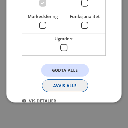
browser console for more information).
Markedsføring
Funksjonalitet
Ugradert
GODTA ALLE
AVVIS ALLE
VIS DETALJER
Strengt nødvendig
Statistikk