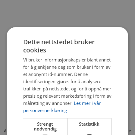
Dette nettstedet bruker
cookies
Vi bruker informasjonskapsler blant annet
for å gjenkjenne deg som bruker i form av
et anonymt id-nummer. Denne
identifiseringen gjøres for å analysere
trafikken på nettstedet og for å oppnå mer
presis og relevant markedsføring i form av
målretting av annonser.
Les mer i vår
personvernerklæring
Strengt
Statistikk
nødvendig
Application error: a client-side exception has occurred (see the