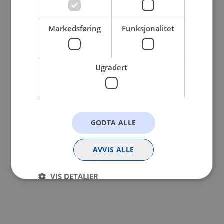
browser console for more information).
Markedsføring
Funksjonalitet
Ugradert
GODTA ALLE
AVVIS ALLE
VIS DETALJER
Strengt nødvendig
Statistikk