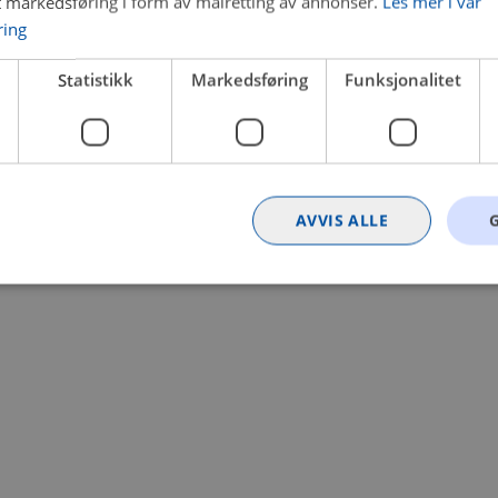
t markedsføring i form av målretting av annonser.
Les mer i vår
ring
 a client-side exception has occurred (see the browser console for
Statistikk
Markedsføring
Funksjonalitet
AVVIS ALLE
Strengt nødvendig
Statistikk
Markedsføring
Funksjonalitet
Ugrader
nformasjonskapsler tillater kjernefunksjoner på nettstedet, som brukerinnlogging og k
rukes riktig uten strengt nødvendige informasjonskapsler.
Provider
/
Utløpsdato
Beskrivelse
Domene
nt
4 uker 2
Denne informasjonskapselen brukes av Co
CookieScript
dager
tjenesten for å huske innstillingene for b
.bilxtra.no