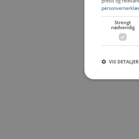
presis og relevan
personvernerklæ
Application error:
Strengt
nødvendig
VIS DETALJER
Strengt nødvendige i
Nettstedet kan ikke b
Navn
CookieScriptConse