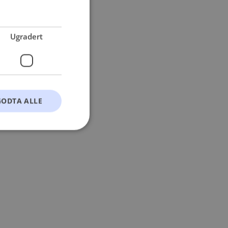
 more information).
Ugradert
GODTA ALLE
t
ontoadministrasjon.
okie-Script.com-
esøkendes