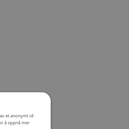
 av et anonymt id-
for å oppnå mer