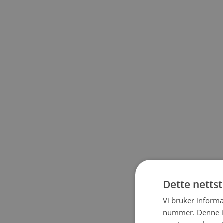
Dette netts
Vi bruker informa
nummer. Denne ide