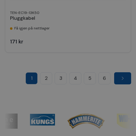
TEN-EC19-13K50
Pluggkabel
Få igjen på nettlager
171 kr
1
2
3
4
5
6