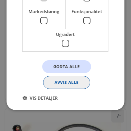
Markedsføring
Funksjonalitet
Ugradert
TEN-EC10-9DM95
GODTA ALLE
Pluggkabel
Få igjen på nettlager
AVVIS ALLE
575 kr
VIS DETALJER
Strengt nødvendig
Statistikk
Markedsføring
Funksjonalitet
Ugradert