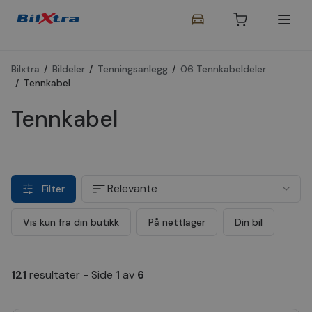
Bilxtra
/
Bildeler
/
Tenningsanlegg
/
06 Tennkabeldeler
/
Tennkabel
Tennkabel
Relevante
Filter
Vis kun fra din butikk
På nettlager
Din bil
121
resultater
-
Side
1
av
6