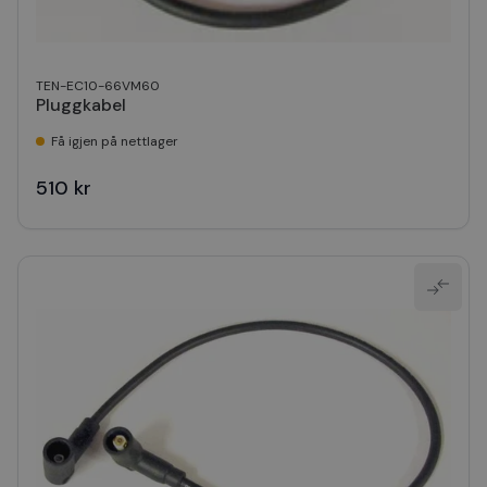
TEN-EC10-66VM60
Pluggkabel
Få igjen på nettlager
510 kr