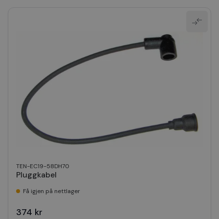
TEN-EC19-58DH70
Pluggkabel
Få igjen på nettlager
374 kr