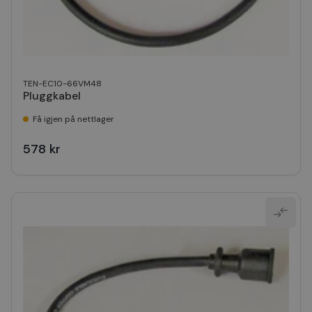
TEN-EC10-66VM48
Pluggkabel
Få igjen på nettlager
578 kr