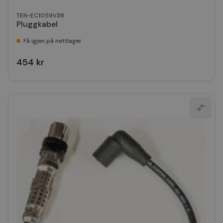
TEN-EC1059V38
Pluggkabel
Få igjen på nettlager
454 kr