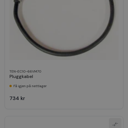
TEN-EC10-66VM70
Pluggkabel
Få igjen på nettlager
734 kr