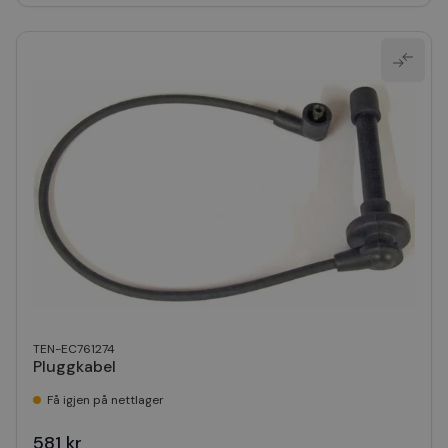
TEN-EC761274
Pluggkabel
Få igjen på nettlager
581 kr