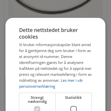
TEN-EC10-37MB100
Dette nettstedet bruker
Pluggkabel
cookies
Få igjen på nettlager
Vi bruker informasjonskapsler blant annet
783 kr
for å gjenkjenne deg som bruker i form av
et anonymt id-nummer. Denne
identifiseringen gjøres for å analysere
trafikken på nettstedet og for å oppnå mer
presis og relevant markedsføring i form av
målretting av annonser.
Les mer i vår
personvernerklæring
Strengt
Statistikk
nødvendig