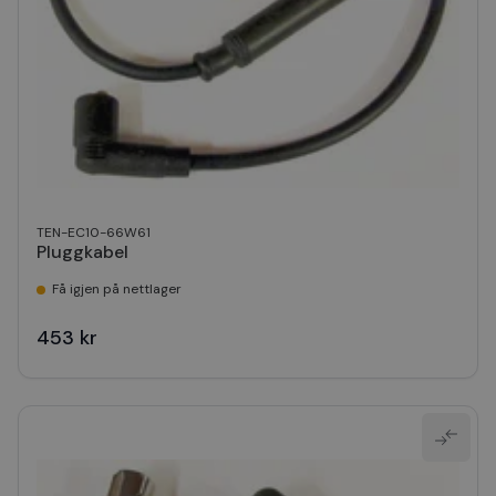
TEN-EC10-66W61
Pluggkabel
Få igjen på nettlager
453 kr