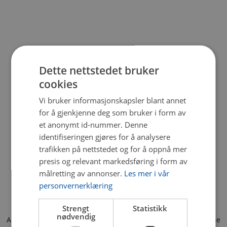
Dette nettstedet bruker
cookies
Vi bruker informasjonskapsler blant annet
for å gjenkjenne deg som bruker i form av
et anonymt id-nummer. Denne
identifiseringen gjøres for å analysere
trafikken på nettstedet og for å oppnå mer
presis og relevant markedsføring i form av
målretting av annonser.
Les mer i vår
personvernerklæring
Strengt
Statistikk
nødvendig
Application error: a client-side exception has occurred (see the