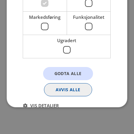
browser console for more information).
Markedsføring
Funksjonalitet
Ugradert
GODTA ALLE
AVVIS ALLE
VIS DETALJER
Strengt nødvendig
Statistikk