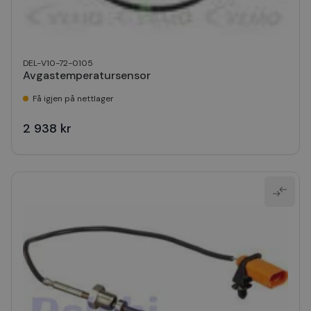
DEL-V10-72-0105
Avgastemperatursensor
Få igjen på nettlager
2 938 kr