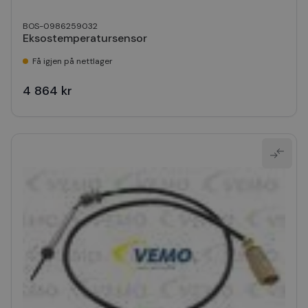
BOS-0986259032
Eksostemperatursensor
Få igjen på nettlager
4 864 kr