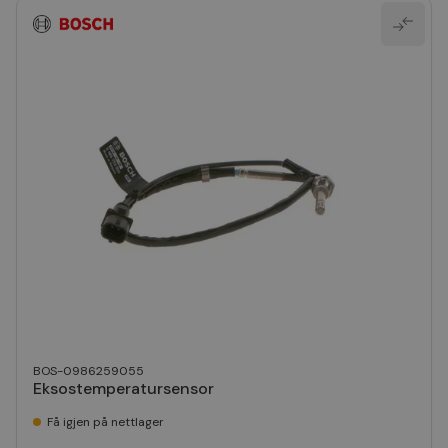
BOS-0986259055
Eksostemperatursensor
Få igjen på nettlager