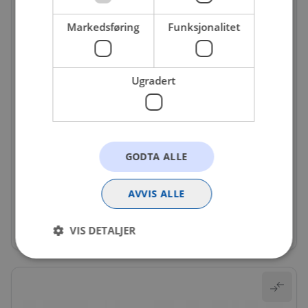
Markedsføring
Funksjonalitet
Ugradert
GODTA ALLE
DEL-7.08369.61.0
Temperatursensor
AVVIS ALLE
Få igjen på nettlager
3 583 kr
VIS DETALJER
Strengt nødvendig
Statistikk
Markedsføring
Funksjonalitet
Ugradert