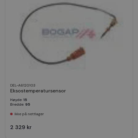
DEL-A6120103
Eksostemperatursensor
Høyde
:
15
Bredde
:
95
Ikke på nettlager
2 329 kr