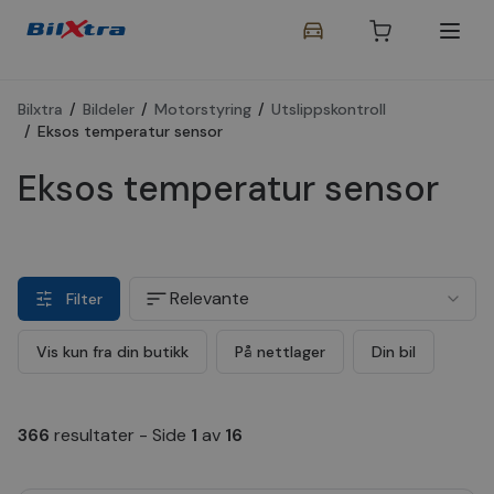
Bilxtra
/
Bildeler
/
Motorstyring
/
Utslippskontroll
/
Eksos temperatur sensor
Eksos temperatur sensor
Relevante
Filter
Vis kun fra din butikk
På nettlager
Din bil
366
resultater
-
Side
1
av
16