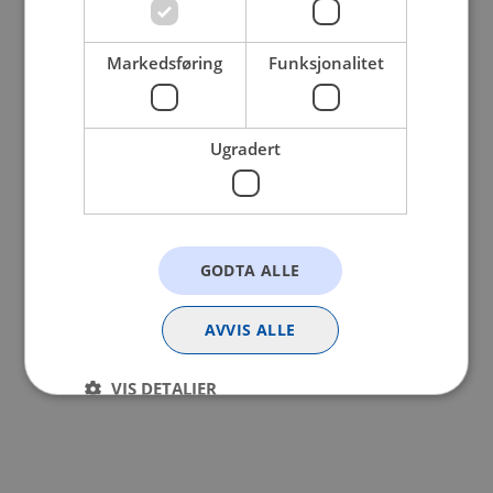
browser console for more information).
Markedsføring
Funksjonalitet
Ugradert
GODTA ALLE
AVVIS ALLE
VIS DETALJER
Strengt nødvendig
Statistikk