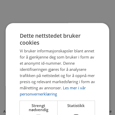
Dette nettstedet bruker
cookies
Vi bruker informasjonskapsler blant annet
for å gjenkjenne deg som bruker i form av
et anonymt id-nummer. Denne
identifiseringen gjøres for å analysere
trafikken på nettstedet og for å oppnå mer
presis og relevant markedsføring i form av
målretting av annonser.
Les mer i vår
personvernerklæring
Strengt
Statistikk
nødvendig
Application error: a client-side exception has occurred (see the