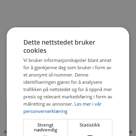
Dette nettstedet bruker
cookies
Vi bruker informasjonskapsler blant annet
for å gjenkjenne deg som bruker i form av
et anonymt id-nummer. Denne
identifiseringen gjøres for å analysere
trafikken på nettstedet og for å oppnå mer
presis og relevant markedsføring i form av
målretting av annonser.
Les mer i vår
personvernerklæring
Strengt
Statistikk
nødvendig
Application error: a client-side exception has occurred (see the