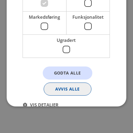
browser console for more information).
Markedsføring
Funksjonalitet
Ugradert
GODTA ALLE
AVVIS ALLE
VIS DETALJER
Strengt nødvendig
Statistikk