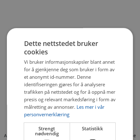
Dette nettstedet bruker
cookies
Vi bruker informasjonskapsler blant annet
for å gjenkjenne deg som bruker i form av
et anonymt id-nummer. Denne
identifiseringen gjøres for å analysere
trafikken på nettstedet og for å oppnå mer
presis og relevant markedsføring i form av
målretting av annonser.
Les mer i vår
personvernerklæring
Strengt
Statistikk
nødvendig
Application error: a client-side exception has occurred (see the