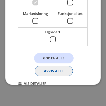
browser console for more information).
Markedsføring
Funksjonalitet
Ugradert
GODTA ALLE
AVVIS ALLE
VIS DETALJER
Strengt nødvendig
Statistikk