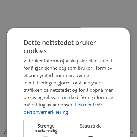
Dette nettstedet bruker
cookies
Vi bruker informasjonskapsler blant annet
for å gjenkjenne deg som bruker i form av
et anonymt id-nummer. Denne
identifiseringen gjøres for å analysere
trafikken på nettstedet og for å oppnå mer
presis og relevant markedsføring i form av
målretting av annonser.
Les mer i vår
personvernerklæring
Strengt
Statistikk
nødvendig
Application error: a client-side exception has occurred (see the