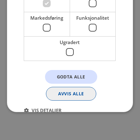
browser console for more information).
Markedsføring
Funksjonalitet
Ugradert
GODTA ALLE
AVVIS ALLE
VIS DETALJER
Strengt nødvendig
Statistikk