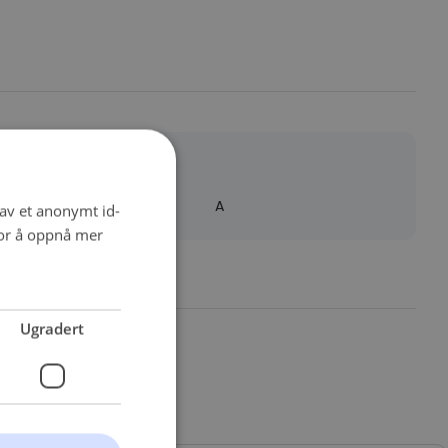
Detaljer
Quality
A
 av et anonymt id-
for å oppnå mer
Ugradert