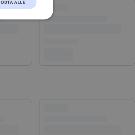
GODTA ALLE
t
ontoadministrasjon.
okie-Script.com-
esøkendes
Cookie-Script.com
s samtykke og
nettstedet. Det
kke om ulike
 deres preferanser
skrivelse