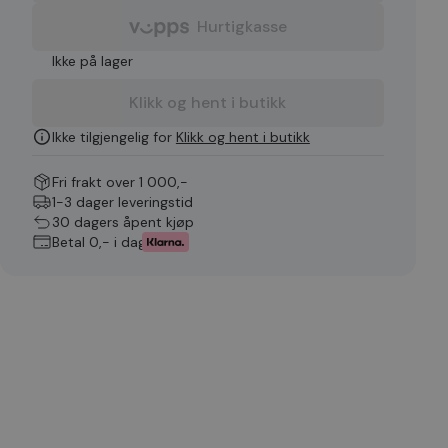
Hurtigkasse
Ikke på lager
Klikk og hent i butikk
Ikke tilgjengelig for
Klikk og hent i butikk
Fri frakt over 1 000,-
1-3 dager leveringstid
30 dagers åpent kjøp
Betal 0,- i dag