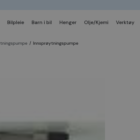
Bilpleie
Barn i bil
Henger
Olje/Kjemi
Verktøy
ytningspumpe
/
Innsprøytningspumpe