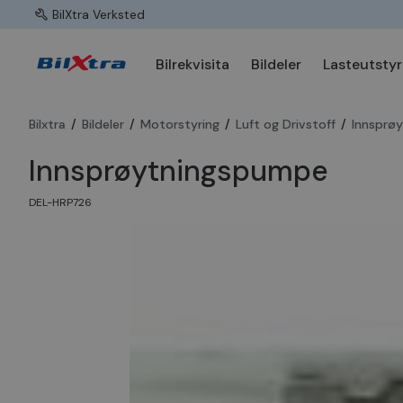
BilXtra Verksted
Bilrekvisita
Bildeler
Lasteutstyr
Bilxtra
/
Bildeler
/
Motorstyring
/
Luft og Drivstoff
/
Innsprø
Innsprøytningspumpe
DEL-HRP726