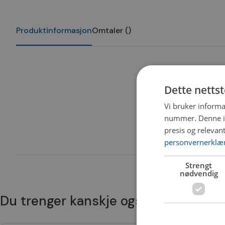
Produktinformasjon
Omtaler
(
)
Dette netts
Vi bruker informa
nummer. Denne ide
presis og relevan
personvernerklæ
Strengt
nødvendig
Du trenger kanskje også