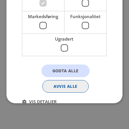
browser console for more information).
Markedsføring
Funksjonalitet
Ugradert
GODTA ALLE
AVVIS ALLE
VIS DETALJER
Strengt nødvendig
Statistikk