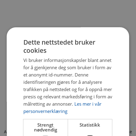
Dette nettstedet bruker
cookies
Vi bruker informasjonskapsler blant annet
for å gjenkjenne deg som bruker i form av
et anonymt id-nummer. Denne
identifiseringen gjøres for å analysere
trafikken på nettstedet og for å oppnå mer
presis og relevant markedsføring i form av
målretting av annonser.
Les mer i vår
personvernerklæring
Strengt
Statistikk
nødvendig
Application error: a client-side exception has occurred (see the