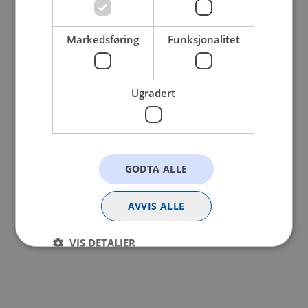
browser console for more information).
Markedsføring
Funksjonalitet
Ugradert
GODTA ALLE
AVVIS ALLE
VIS DETALJER
Strengt nødvendig
Statistikk