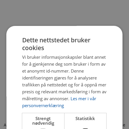
Dette nettstedet bruker
cookies
Vi bruker informasjonskapsler blant annet
for å gjenkjenne deg som bruker i form av
et anonymt id-nummer. Denne
identifiseringen gjøres for å analysere
trafikken på nettstedet og for å oppnå mer
presis og relevant markedsføring i form av
målretting av annonser.
Les mer i vår
personvernerklæring
Strengt
Statistikk
nødvendig
Application error: a client-side exception has occurred (see the