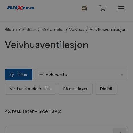
Bilxtra
/
Bildeler
/
Motordeler
/
Veivhus
/
Veivhusventilasjon
Veivhusventilasjon
Relevante
Filter
Vis kun fra din butikk
På nettlager
Din bil
42
resultater
-
Side
1
av
2