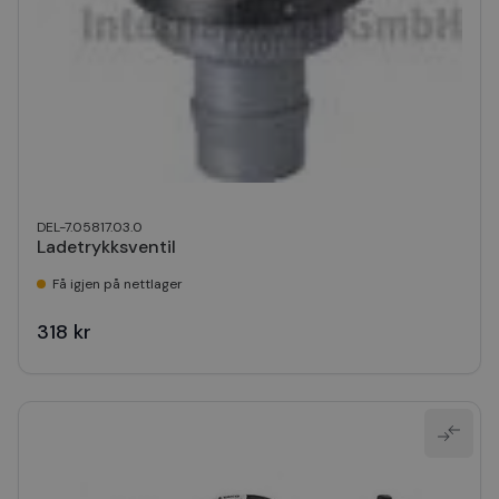
DEL-7.05817.03.0
Ladetrykksventil
Få igjen på nettlager
318 kr