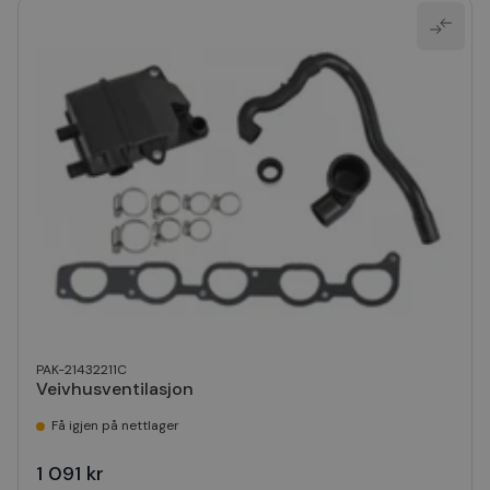
PAK-21432211C
Veivhusventilasjon
Få igjen på nettlager
1 091 kr