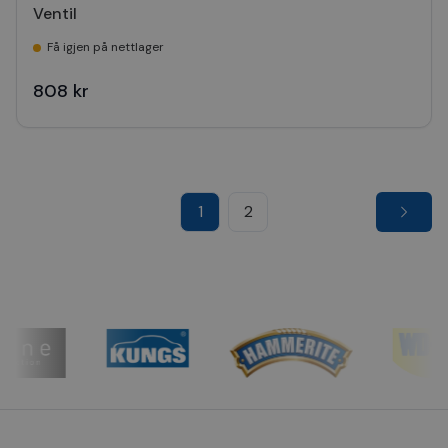
Ventil
Få igjen på nettlager
808 kr
1
2