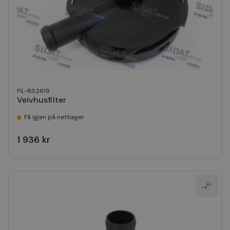
FIL-83.2619
Veivhusfilter
Få igjen på nettlager
1 936 kr