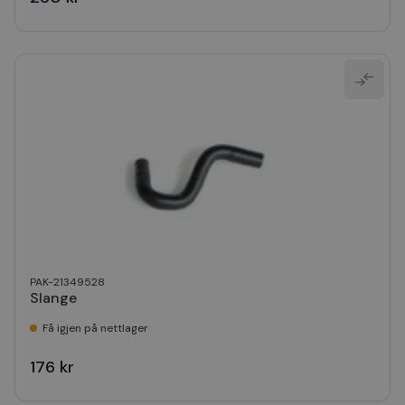
PAK-21349528
Slange
Få igjen på nettlager
176 kr