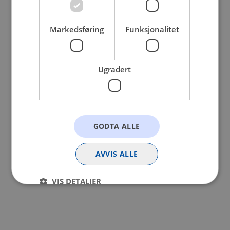
browser console for more information).
Markedsføring
Funksjonalitet
Ugradert
GODTA ALLE
AVVIS ALLE
VIS DETALJER
Strengt nødvendig
Statistikk