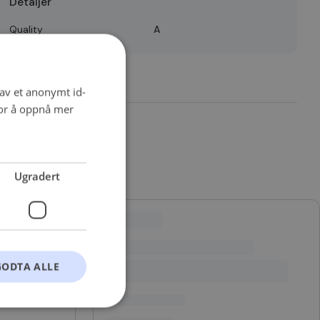
Detaljer
Quality
A
 av et anonymt id-
for å oppnå mer
Ugradert
GODTA ALLE