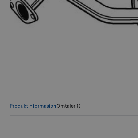
Produktinformasjon
Omtaler
(
)