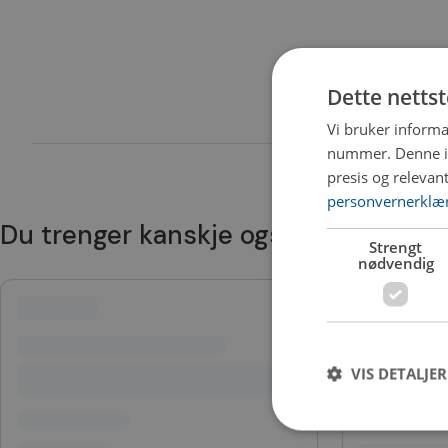
Dette netts
Vi bruker informa
nummer. Denne ide
presis og relevan
personvernerklæ
Du trenger kanskje også
Strengt
nødvendig
VIS DETALJER