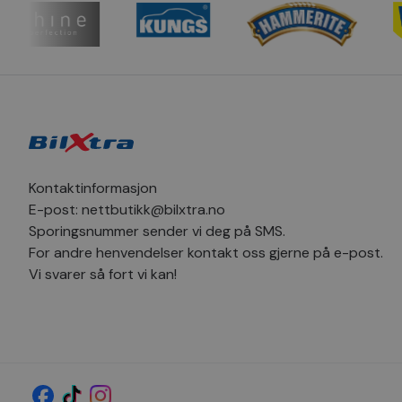
_clsk
_sn_m
hello_retail_id
_clsk
_fbp
pageviewCount
MUID
_ga
Kontaktinformasjon
SM
E-post:
nettbutikk@bilxtra.no
Sporingsnummer sender vi deg på SMS.
MR
_sn_a
For andre henvendelser kontakt oss gjerne på e-post.
Vi svarer så fort vi kan!
YSC
_ga_1C424SVV6P
_uetvid
_sn_n
MR