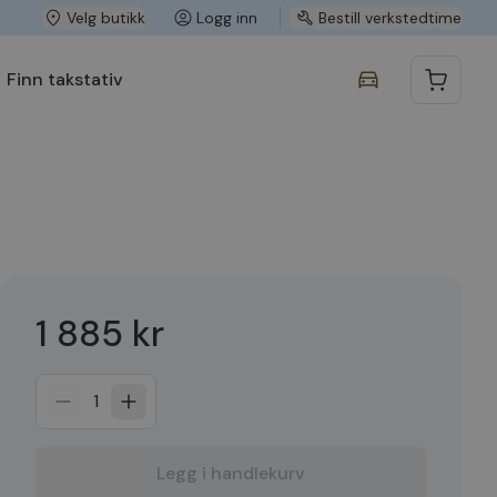
Velg butikk
Logg inn
Bestill verkstedtime
Finn takstativ
1 885 kr
1
Legg i handlekurv