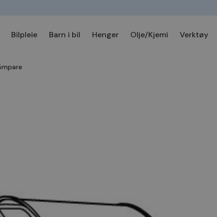
Bilpleie
Barn i bil
Henger
Olje/Kjemi
Verktøy
dämpare