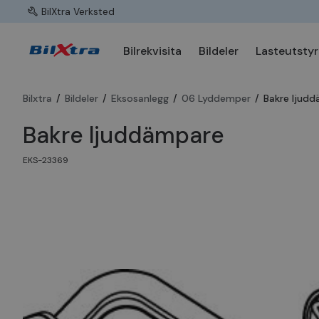
BilXtra Verksted
Bilrekvisita
Bildeler
Lasteutstyr
Bilxtra
/
Bildeler
/
Eksosanlegg
/
06 Lyddemper
/
Bakre ljud
Bakre ljuddämpare
EKS-23369