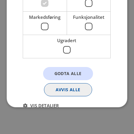
browser console for more information).
Markedsføring
Funksjonalitet
Ugradert
GODTA ALLE
AVVIS ALLE
VIS DETALJER
Strengt nødvendig
Statistikk