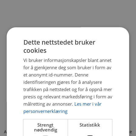
Dette nettstedet bruker
cookies
Vi bruker informasjonskapsler blant annet
for å gjenkjenne deg som bruker i form av
et anonymt id-nummer. Denne
identifiseringen gjøres for å analysere
trafikken på nettstedet og for å oppnå mer
presis og relevant markedsføring i form av
målretting av annonser.
Les mer i vår
personvernerklæring
Strengt
Statistikk
nødvendig
Application error: a client-side exception has occurred (see the