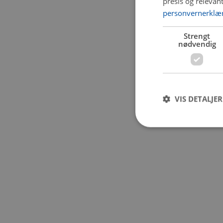
presis og relevan
personvernerklæ
Application error:
Strengt
nødvendig
VIS DETALJER
Strengt nødvendige i
Nettstedet kan ikke b
Navn
CookieScriptConse