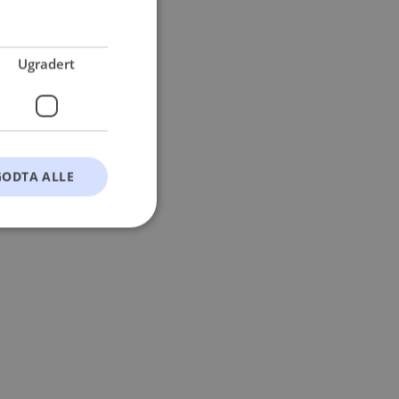
 more information).
Ugradert
GODTA ALLE
t
ontoadministrasjon.
okie-Script.com-
esøkendes