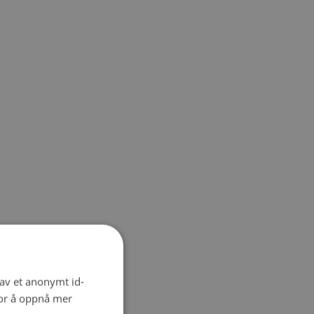
 av et anonymt id-
for å oppnå mer