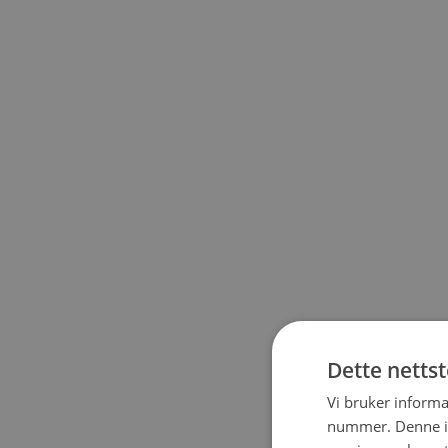
Dette netts
Vi bruker informa
nummer. Denne ide