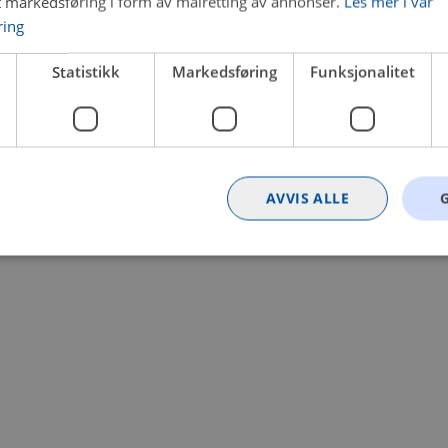
t markedsføring i form av målretting av annonser.
Les mer i vår
ring
 a client-side exception has occurred (see the browser console for
Statistikk
Markedsføring
Funksjonalitet
AVVIS ALLE
Strengt nødvendig
Statistikk
Markedsføring
Funksjonalitet
Ugrader
nformasjonskapsler tillater kjernefunksjoner på nettstedet, som brukerinnlogging og k
rukes riktig uten strengt nødvendige informasjonskapsler.
Provider
/
Utløpsdato
Beskrivelse
Domene
nt
4 uker 2
Denne informasjonskapselen brukes av Co
CookieScript
dager
tjenesten for å huske innstillingene for b
.bilxtra.no