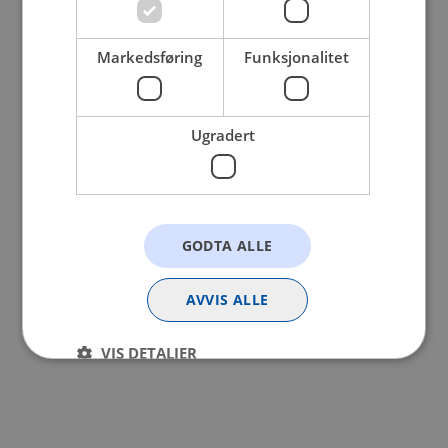
browser console for more information).
Markedsføring
Funksjonalitet
Ugradert
GODTA ALLE
AVVIS ALLE
VIS DETALJER
Strengt nødvendig
Statistikk