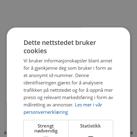
Dette nettstedet bruker
cookies
Vi bruker informasjonskapsler blant annet
for å gjenkjenne deg som bruker i form av
et anonymt id-nummer. Denne
identifiseringen gjøres for å analysere
trafikken på nettstedet og for å oppnå mer
presis og relevant markedsføring i form av
målretting av annonser.
Les mer i vår
personvernerklæring
Strengt
Statistikk
nødvendig
Application error: a client-side exception has occurred (see the