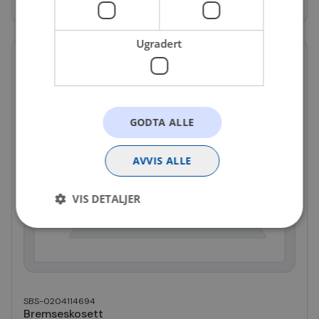
Ugradert
GODTA ALLE
AVVIS ALLE
VIS DETALJER
Strengt nødvendig
Statistikk
Markedsføring
Funksjonalitet
Ugradert
SBS-0204114694
Strengt nødvendige informasjonskapsler tillater
Bremseskosett
kjernefunksjoner på nettstedet, som