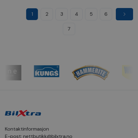
1
2
3
4
5
6
7
Kontaktinformasjon
E-post:
nettbutikk@bilxtra.no