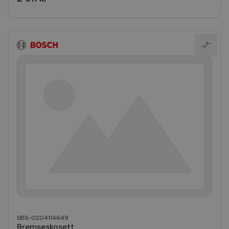
SBS-0204114649
Bremseskosett