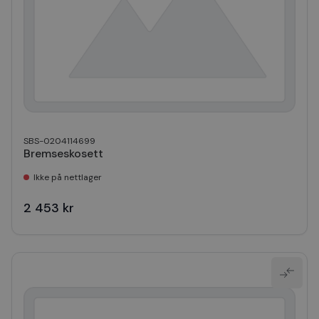
SBS-0204114699
Bremseskosett
Ikke på nettlager
2 453 kr