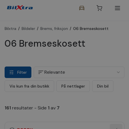
Bilxtra
/
Bildeler
/
Brems, friksjon
/
06 Bremseskosett
06 Bremseskosett
Relevante
Filter
Vis kun fra din butikk
På nettlager
Din bil
161
resultater
-
Side
1
av
7