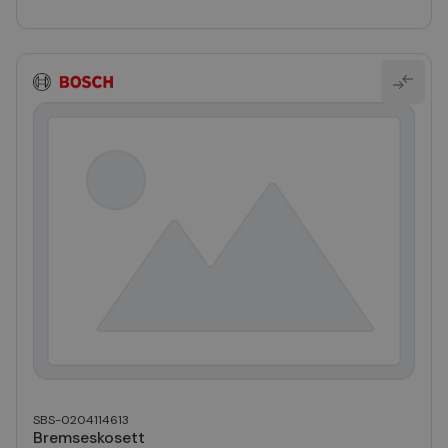
SBS-0204114613
Bremseskosett