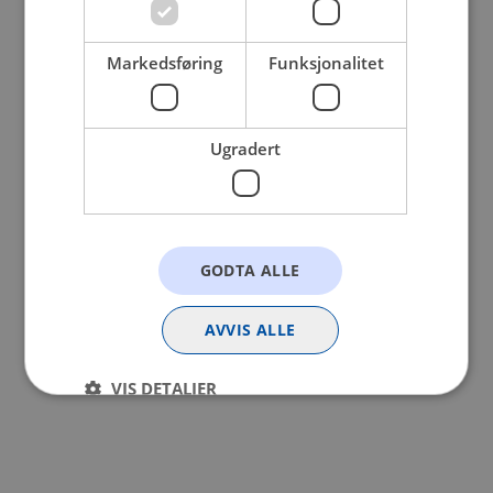
browser console for more information).
Markedsføring
Funksjonalitet
Ugradert
GODTA ALLE
AVVIS ALLE
VIS DETALJER
Strengt nødvendig
Statistikk