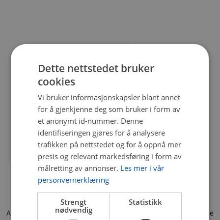
Dette nettstedet bruker
cookies
Vi bruker informasjonskapsler blant annet
for å gjenkjenne deg som bruker i form av
et anonymt id-nummer. Denne
identifiseringen gjøres for å analysere
trafikken på nettstedet og for å oppnå mer
presis og relevant markedsføring i form av
målretting av annonser.
Les mer i vår
personvernerklæring
Strengt
Statistikk
nødvendig
Application error: a client-side exception has occurred (see the