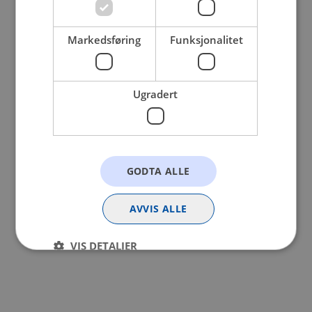
browser console for more information).
Markedsføring
Funksjonalitet
Ugradert
GODTA ALLE
AVVIS ALLE
VIS DETALJER
Strengt nødvendig
Statistikk