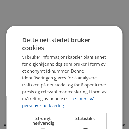
Dette nettstedet bruker
cookies
Vi bruker informasjonskapsler blant annet
for å gjenkjenne deg som bruker i form av
et anonymt id-nummer. Denne
identifiseringen gjøres for å analysere
trafikken på nettstedet og for å oppnå mer
presis og relevant markedsføring i form av
målretting av annonser.
Les mer i vår
personvernerklæring
Strengt
Statistikk
nødvendig
Application error: a client-side exception has occurred (see the