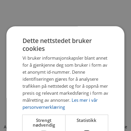
Dette nettstedet bruker
cookies
Vi bruker informasjonskapsler blant annet
for å gjenkjenne deg som bruker i form av
et anonymt id-nummer. Denne
identifiseringen gjøres for å analysere
trafikken på nettstedet og for å oppnå mer
presis og relevant markedsføring i form av
målretting av annonser.
Les mer i vår
personvernerklæring
Strengt
Statistikk
nødvendig
Application error: a client-side exception has occurred (see the