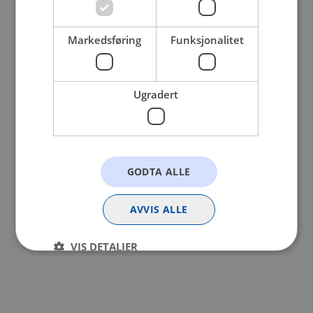
browser console for more information).
Markedsføring
Funksjonalitet
Ugradert
GODTA ALLE
AVVIS ALLE
VIS DETALJER
Strengt nødvendig
Statistikk