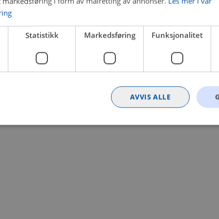
t markedsføring i form av målretting av annonser.
Les mer i vår
ring
 a client-side exception has occurred (see the browser console for
Statistikk
Markedsføring
Funksjonalitet
AVVIS ALLE
Strengt nødvendig
Statistikk
Markedsføring
Funksjonalitet
Ugrader
nformasjonskapsler tillater kjernefunksjoner på nettstedet, som brukerinnlogging og k
rukes riktig uten strengt nødvendige informasjonskapsler.
Provider
/
Utløpsdato
Beskrivelse
Domene
nt
4 uker 2
Denne informasjonskapselen brukes av Co
CookieScript
dager
tjenesten for å huske innstillingene for b
.bilxtra.no