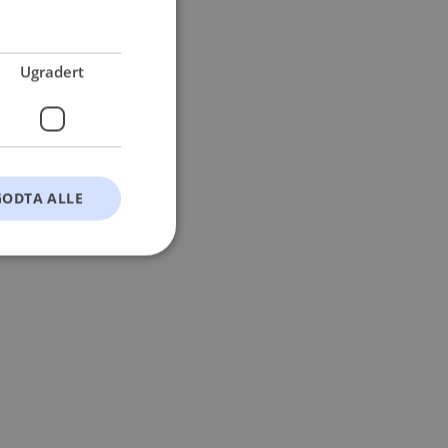
 more information).
Ugradert
GODTA ALLE
t
ontoadministrasjon.
okie-Script.com-
esøkendes