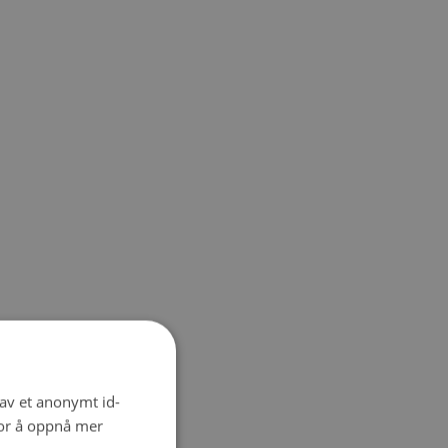
 av et anonymt id-
for å oppnå mer