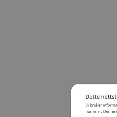
Dette netts
Vi bruker informa
nummer. Denne ide