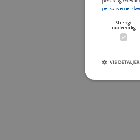
presis og relevan
personvernerklæ
Application error:
Strengt
nødvendig
VIS DETALJER
Strengt nødvendige i
Nettstedet kan ikke b
Navn
CookieScriptConse