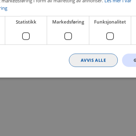
t markedsføring i form av målretting av annonser.
Les mer i vår
ring
 a client-side exception has occurred (see the browser console for
Statistikk
Markedsføring
Funksjonalitet
AVVIS ALLE
Strengt nødvendig
Statistikk
Markedsføring
Funksjonalitet
Ugrader
nformasjonskapsler tillater kjernefunksjoner på nettstedet, som brukerinnlogging og k
rukes riktig uten strengt nødvendige informasjonskapsler.
Provider
/
Utløpsdato
Beskrivelse
Domene
nt
4 uker 2
Denne informasjonskapselen brukes av Co
CookieScript
dager
tjenesten for å huske innstillingene for b
.bilxtra.no