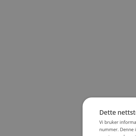
Dette netts
Vi bruker informa
nummer. Denne ide