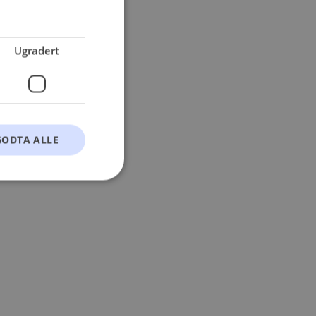
 more information).
Ugradert
GODTA ALLE
t
ontoadministrasjon.
okie-Script.com-
esøkendes