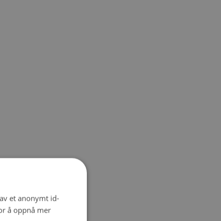
 av et anonymt id-
for å oppnå mer