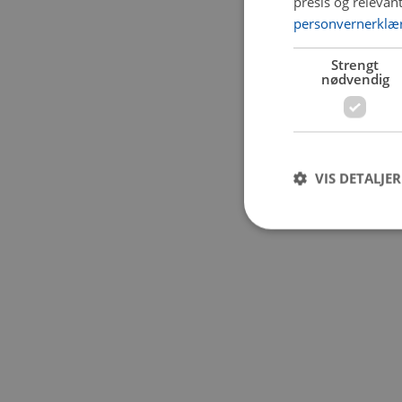
presis og relevan
personvernerklæ
Application error:
Strengt
nødvendig
VIS DETALJER
Strengt nødvendige i
Nettstedet kan ikke b
Navn
CookieScriptConse