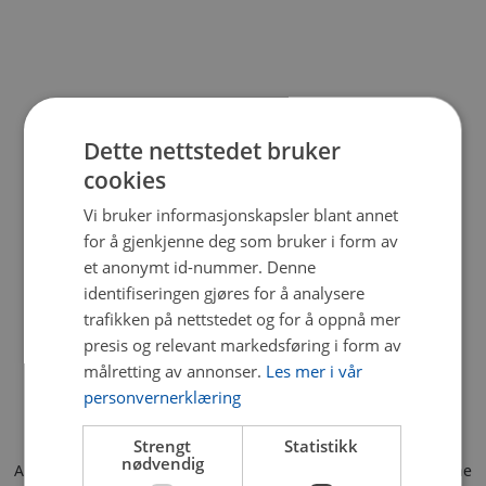
Dette nettstedet bruker
cookies
Vi bruker informasjonskapsler blant annet
for å gjenkjenne deg som bruker i form av
et anonymt id-nummer. Denne
identifiseringen gjøres for å analysere
trafikken på nettstedet og for å oppnå mer
presis og relevant markedsføring i form av
målretting av annonser.
Les mer i vår
personvernerklæring
Strengt
Statistikk
nødvendig
Application error: a client-side exception has occurred (see the