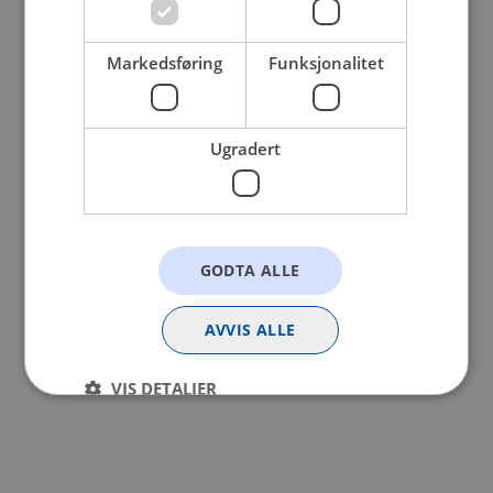
browser console for more information).
Markedsføring
Funksjonalitet
Ugradert
GODTA ALLE
AVVIS ALLE
VIS DETALJER
Strengt nødvendig
Statistikk