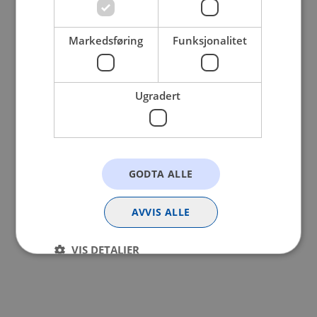
browser console for more information).
Markedsføring
Funksjonalitet
Ugradert
GODTA ALLE
AVVIS ALLE
VIS DETALJER
Strengt nødvendig
Statistikk