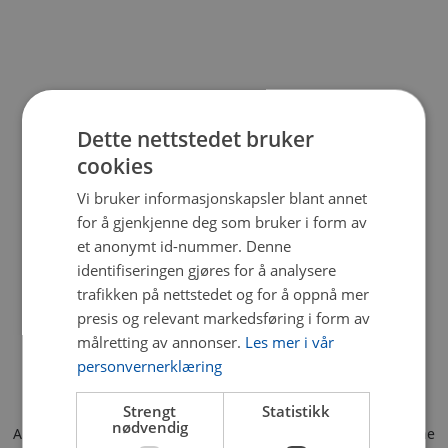
Dette nettstedet bruker
cookies
Vi bruker informasjonskapsler blant annet
for å gjenkjenne deg som bruker i form av
et anonymt id-nummer. Denne
identifiseringen gjøres for å analysere
trafikken på nettstedet og for å oppnå mer
presis og relevant markedsføring i form av
målretting av annonser.
Les mer i vår
personvernerklæring
Strengt
Statistikk
nødvendig
Application error: a client-side exception has occurred (see the