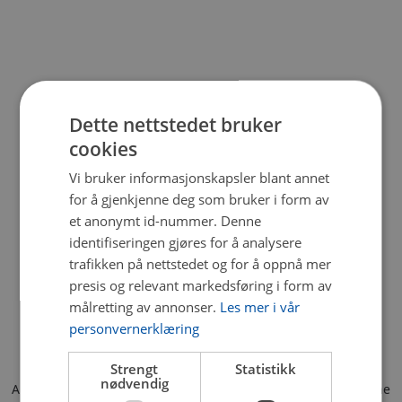
Dette nettstedet bruker
cookies
Vi bruker informasjonskapsler blant annet
for å gjenkjenne deg som bruker i form av
et anonymt id-nummer. Denne
identifiseringen gjøres for å analysere
trafikken på nettstedet og for å oppnå mer
presis og relevant markedsføring i form av
målretting av annonser.
Les mer i vår
personvernerklæring
Strengt
Statistikk
nødvendig
Application error: a client-side exception has occurred (see the