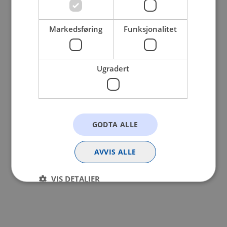
browser console for more information).
Markedsføring
Funksjonalitet
Ugradert
GODTA ALLE
AVVIS ALLE
VIS DETALJER
Strengt nødvendig
Statistikk