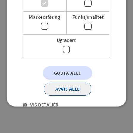
browser console for more information).
Markedsføring
Funksjonalitet
Ugradert
GODTA ALLE
AVVIS ALLE
VIS DETALJER
Strengt nødvendig
Statistikk