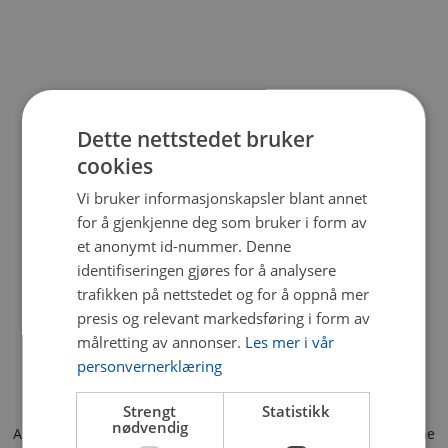
Dette nettstedet bruker
cookies
Vi bruker informasjonskapsler blant annet
for å gjenkjenne deg som bruker i form av
et anonymt id-nummer. Denne
identifiseringen gjøres for å analysere
trafikken på nettstedet og for å oppnå mer
presis og relevant markedsføring i form av
målretting av annonser.
Les mer i vår
personvernerklæring
Strengt
Statistikk
nødvendig
Application error: a client-side exception has occurred (see the