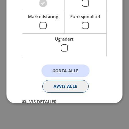
browser console for more information).
Markedsføring
Funksjonalitet
Ugradert
GODTA ALLE
AVVIS ALLE
VIS DETALJER
Strengt nødvendig
Statistikk