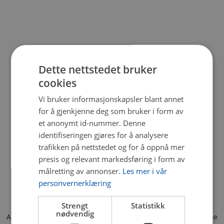
Dette nettstedet bruker
cookies
Vi bruker informasjonskapsler blant annet
for å gjenkjenne deg som bruker i form av
et anonymt id-nummer. Denne
identifiseringen gjøres for å analysere
trafikken på nettstedet og for å oppnå mer
presis og relevant markedsføring i form av
målretting av annonser.
Les mer i vår
personvernerklæring
Strengt
Statistikk
nødvendig
Application error: a client-side exception has occurred (see the