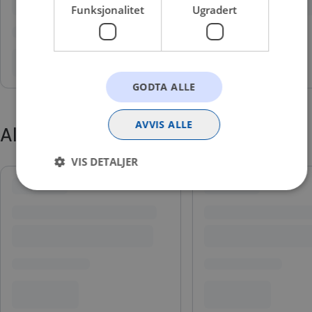
Funksjonalitet
Ugradert
GODTA ALLE
AVVIS ALLE
Alternative produkter
VIS DETALJER
Strengt nødvendig
Statistikk
Markedsføring
Funksjonalitet
Ugradert
Strengt nødvendige informasjonskapsler tillater
kjernefunksjoner på nettstedet, som brukerinnlogging
og kontoadministrasjon. Nettstedet kan ikke brukes
riktig uten strengt nødvendige informasjonskapsler.