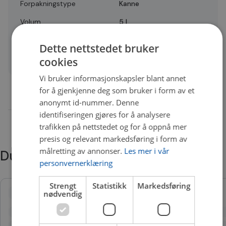
Forpakningstype
Kanne
Volum
5 l
Vekt
4.78 kg
Dette nettstedet bruker
Quality
B
cookies
Vi bruker informasjonskapsler blant annet
for å gjenkjenne deg som bruker i form av et
anonymt id-nummer. Denne
identifiseringen gjøres for å analysere
trafikken på nettstedet og for å oppnå mer
presis og relevant markedsføring i form av
målretting av annonser.
Les mer i vår
Du trenger kanskje også
personvernerklæring
Strengt
Statistikk
Markedsføring
nødvendig