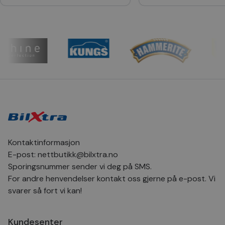
Provider
/
Navn
Utløpsdato
Bes
Domene
CookieScriptConsent
4 uker 2
Den
CookieScript
dager
inf
.bilxtra.no
bru
Scr
for
inns
bes
inf
Det
Coo
coo
fun
skal
VISITOR_PRIVACY_METADATA
5 måneder
Den
YouTube
4 uker
bruk
.youtube.com
bru
Kontaktinformasjon
og 
E-post:
nettbutikk@bilxtra.no
der
med
Sporingsnummer sender vi deg på SMS.
regi
den
For andre henvendelser kontakt oss gjerne på e-post. Vi
sam
per
svarer så fort vi kan!
og i
dere
æret
økte
Kundesenter