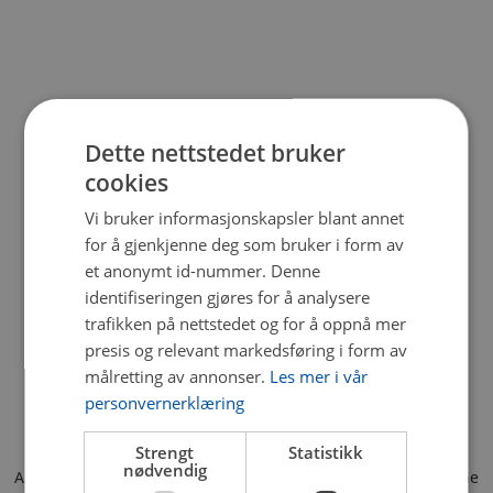
Dette nettstedet bruker
cookies
Vi bruker informasjonskapsler blant annet
for å gjenkjenne deg som bruker i form av
et anonymt id-nummer. Denne
identifiseringen gjøres for å analysere
trafikken på nettstedet og for å oppnå mer
presis og relevant markedsføring i form av
målretting av annonser.
Les mer i vår
personvernerklæring
Strengt
Statistikk
nødvendig
Application error: a client-side exception has occurred (see the