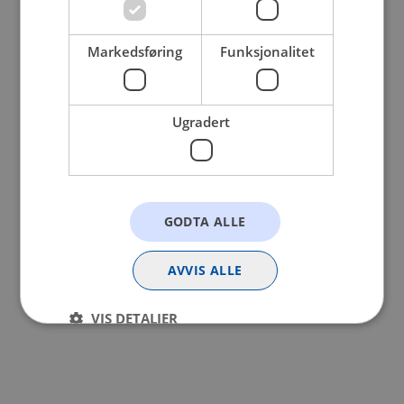
browser console for more information).
Markedsføring
Funksjonalitet
Ugradert
GODTA ALLE
AVVIS ALLE
VIS DETALJER
Strengt nødvendig
Statistikk