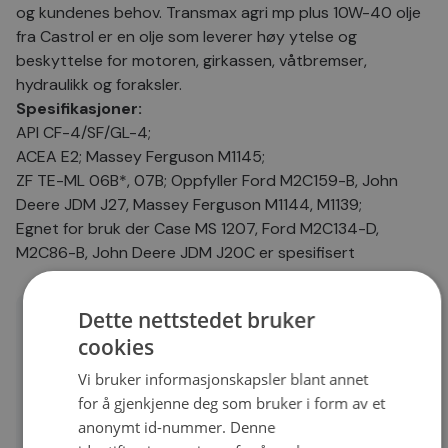
og kundenes behov. Transmax agri mp plus 10W-40 olje
fra Castrol er en olje som leverer høy ytelse og
beskyttelse for motoren, girkassen, våtbremser,
hydraulikk og foraksler.
Spesifikasjoner:
API CF-4/SF/GL-4;
ACEA E2; Massey Ferguson M1145;
ZF TE-ML 06B*, 07B; Oppfyller Ford M2C159-B, John
Deere JDM J27, Massey Ferguson M1144, M1139;
Egnet for bruk der Case MS 1207, Ford M2C134-D,
M2C86-B, John Deere JDM J20C er spesifisert
Dette nettstedet bruker
Detaljer
cookies
Spesifikasjon
0
Vi bruker informasjonskapsler blant annet
for å gjenkjenne deg som bruker i form av et
Viskositet
10W-40
anonymt id-nummer. Denne
Forpakningstype
Dunk