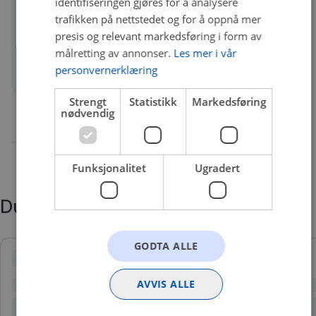
identifiseringen gjøres for å analysere
trafikken på nettstedet og for å oppnå mer
Volum
20 l
presis og relevant markedsføring i form av
Olje
Delsyntetisk olje
målretting av annonser.
Les mer i vår
personvernerklæring
Quality
A
Strengt
Statistikk
Markedsføring
nødvendig
Funksjonalitet
Ugradert
Du trenger kanskje også
GODTA ALLE
AVVIS ALLE