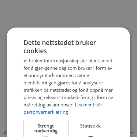
Dette nettstedet bruker
cookies
Vi bruker informasjonskapsler blant annet
for å gjenkjenne deg som bruker i form av
et anonymt id-nummer. Denne
identifiseringen gjøres for å analysere
trafikken på nettstedet og for å oppnå mer
presis og relevant markedsføring i form av
målretting av annonser.
Les mer i vår
personvernerklæring
Strengt
Statistikk
nødvendig
Application error: a client-side exception has occurred (see the