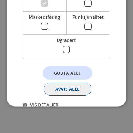
browser console for more information).
Markedsføring
Funksjonalitet
Ugradert
GODTA ALLE
AVVIS ALLE
VIS DETALJER
Strengt nødvendig
Statistikk