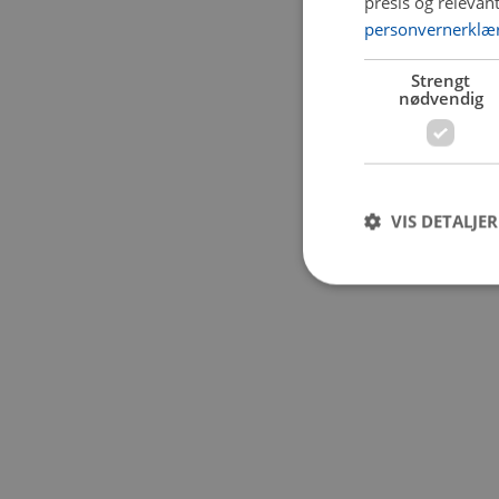
presis og relevan
personvernerklæ
Application error:
Strengt
nødvendig
VIS DETALJER
Strengt nødvendige i
Nettstedet kan ikke b
Navn
CookieScriptConse