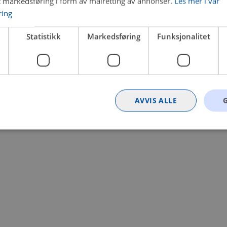
t markedsføring i form av målretting av annonser.
Les mer i vår
ring
 a client-side exception has occurred (see the browser console for
Statistikk
Markedsføring
Funksjonalitet
AVVIS ALLE
Strengt nødvendig
Statistikk
Markedsføring
Funksjonalitet
Ugrader
nformasjonskapsler tillater kjernefunksjoner på nettstedet, som brukerinnlogging og k
rukes riktig uten strengt nødvendige informasjonskapsler.
Provider
/
Utløpsdato
Beskrivelse
Domene
nt
4 uker 2
Denne informasjonskapselen brukes av Co
CookieScript
dager
tjenesten for å huske innstillingene for b
.bilxtra.no