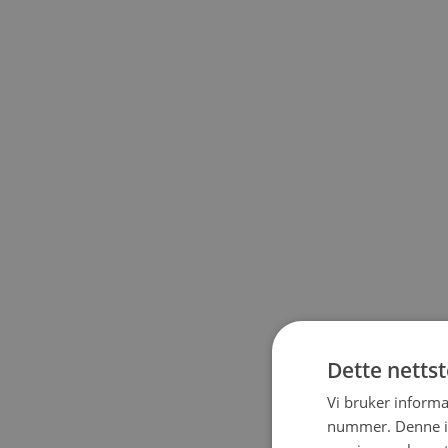
Dette netts
Vi bruker informa
nummer. Denne ide