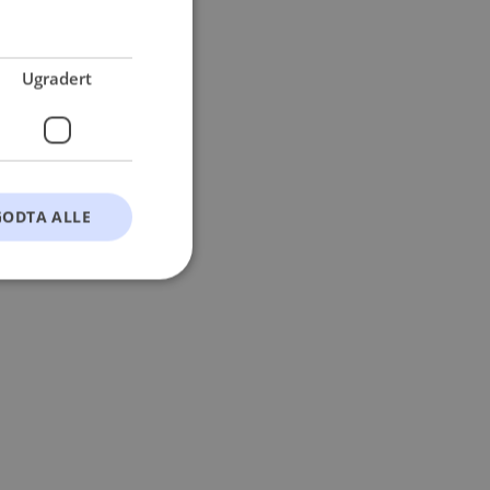
 more information).
Ugradert
GODTA ALLE
t
ontoadministrasjon.
okie-Script.com-
esøkendes