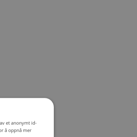
 av et anonymt id-
for å oppnå mer