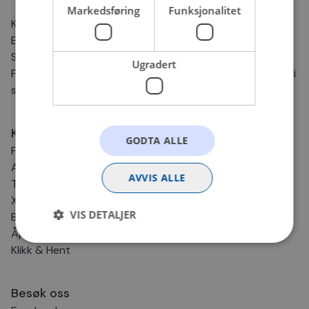
Markedsføring
Funksjonalitet
Kontaktinformasjon
E-post:
nettbutikk@bilxtra.no
Sporingsnummer sender vi deg på SMS.
Ugradert
For andre henvendelser kontakt oss gjerne på e-post. Vi
svarer så fort vi kan!
Kundesenter
GODTA ALLE
Frakt og levering
Angrerett og retur
AVVIS ALLE
Tips & Råd
Xtra-service
VIS DETALJER
BilXtra Kundeklubb
Åpenhetsloven
Klikk & Hent
Strengt nødvendig
Statistikk
Markedsføring
Funksjonalitet
Ugradert
Besøk oss