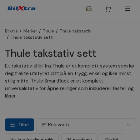
Bilxtra
/
Merker
/
Thule
/
Thule takstativ
/
Thule takstativ sett
Thule takstativ sett
Et takstativ til bil fra Thule er et komplett system som lar
deg frakte utstyret ditt på en trygg, enkel og ikke minst
stilig måte. Thule SmartRack er et komplett
universalstativ for åpne relinger som inkluderer fester og
låser.
Relevante
Filter
Vis kun fra din butikk
På nettlager
Din bil