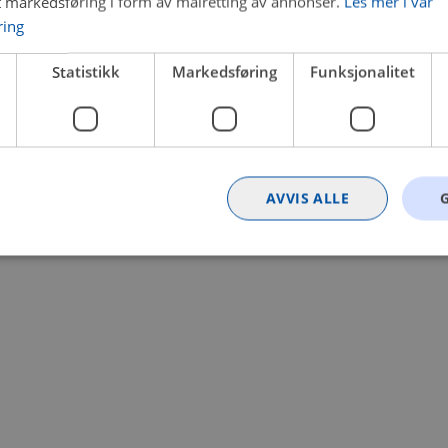
t markedsføring i form av målretting av annonser.
Les mer i vår
ring
 a client-side exception has occurred (see the browser console for
Statistikk
Markedsføring
Funksjonalitet
AVVIS ALLE
Strengt nødvendig
Statistikk
Markedsføring
Funksjonalitet
Ugrader
nformasjonskapsler tillater kjernefunksjoner på nettstedet, som brukerinnlogging og k
rukes riktig uten strengt nødvendige informasjonskapsler.
Provider
/
Utløpsdato
Beskrivelse
Domene
nt
4 uker 2
Denne informasjonskapselen brukes av Co
CookieScript
dager
tjenesten for å huske innstillingene for b
.bilxtra.no