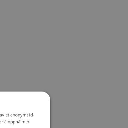
 av et anonymt id-
for å oppnå mer