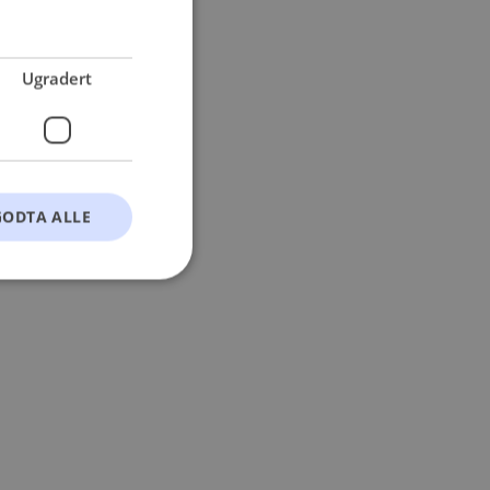
 more information).
Ugradert
GODTA ALLE
t
ontoadministrasjon.
okie-Script.com-
esøkendes