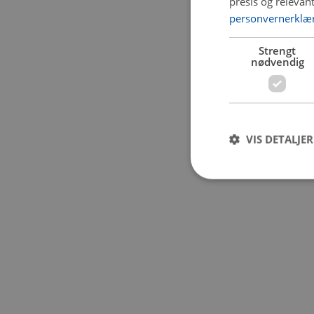
presis og relevan
personvernerklæ
Application error:
Strengt
nødvendig
VIS DETALJER
Strengt nødvendige i
Nettstedet kan ikke b
Navn
CookieScriptConse