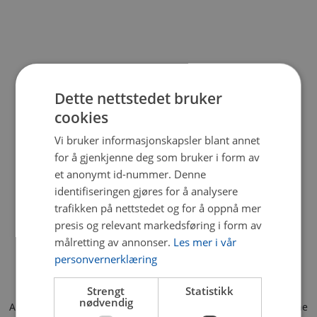
Dette nettstedet bruker
cookies
Vi bruker informasjonskapsler blant annet
for å gjenkjenne deg som bruker i form av
et anonymt id-nummer. Denne
identifiseringen gjøres for å analysere
trafikken på nettstedet og for å oppnå mer
presis og relevant markedsføring i form av
målretting av annonser.
Les mer i vår
personvernerklæring
Strengt
Statistikk
nødvendig
Application error: a client-side exception has occurred (see the