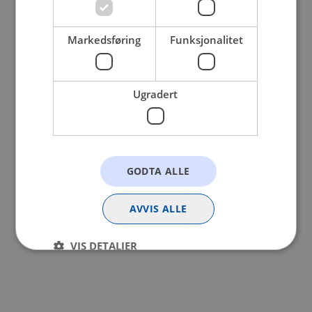
browser console for more information).
Markedsføring
Funksjonalitet
Ugradert
GODTA ALLE
AVVIS ALLE
VIS DETALJER
Strengt nødvendig
Statistikk