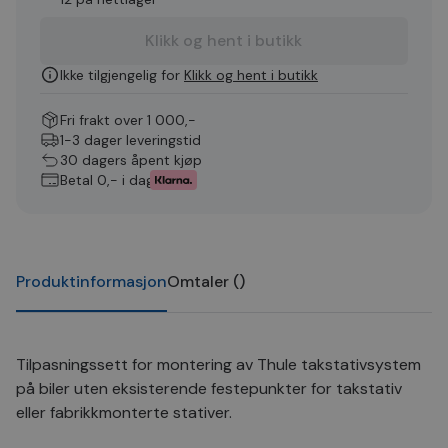
Klikk og hent i butikk
Ikke tilgjengelig for
Klikk og hent i butikk
Fri frakt over 1 000,-
1-3 dager leveringstid
30 dagers åpent kjøp
Betal 0,- i dag
Produktinformasjon
Omtaler
(
)
Tilpasningssett for montering av Thule takstativsystem
på biler uten eksisterende festepunkter for takstativ
eller fabrikkmonterte stativer.