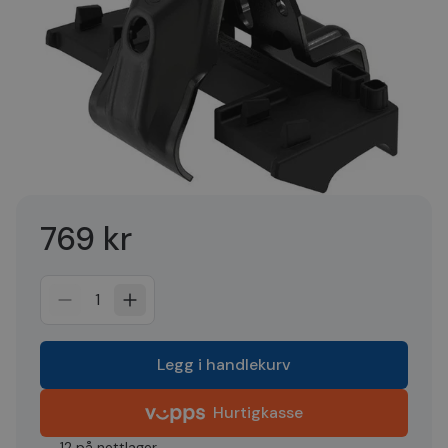
769 kr
1
Legg i handlekurv
Hurtigkasse
12 på nettlager