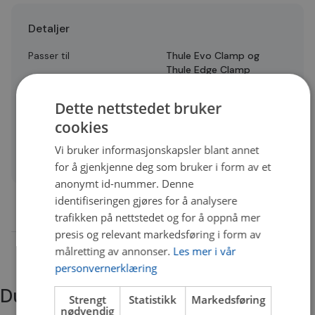
Detaljer
Passer til
Thule Evo Clamp og
Thule Edge Clamp
bæreføtter
Dette nettstedet bruker
Antall per forpakning
4
cookies
Taktyp
Normalt tak
Vi bruker informasjonskapsler blant annet
Quality
A
for å gjenkjenne deg som bruker i form av et
anonymt id-nummer. Denne
identifiseringen gjøres for å analysere
trafikken på nettstedet og for å oppnå mer
presis og relevant markedsføring i form av
målretting av annonser.
Les mer i vår
personvernerklæring
Du trenger kanskje også
Strengt
Statistikk
Markedsføring
nødvendig