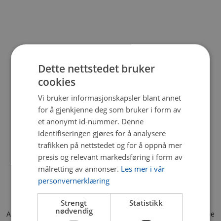
Dette nettstedet bruker
cookies
Vi bruker informasjonskapsler blant annet
for å gjenkjenne deg som bruker i form av
et anonymt id-nummer. Denne
identifiseringen gjøres for å analysere
trafikken på nettstedet og for å oppnå mer
presis og relevant markedsføring i form av
målretting av annonser.
Les mer i vår
personvernerklæring
Strengt
Statistikk
nødvendig
Application error: a client-side exception has occurred (see the