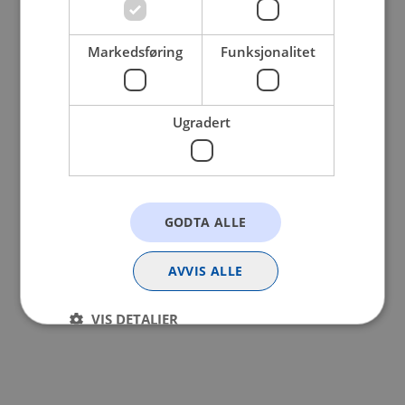
browser console for more information).
Markedsføring
Funksjonalitet
Ugradert
GODTA ALLE
AVVIS ALLE
VIS DETALJER
Strengt nødvendig
Statistikk