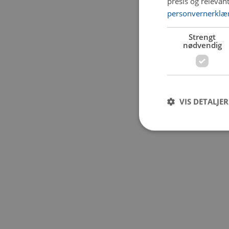
presis og relevan
personvernerklæ
Application error:
Strengt
nødvendig
VIS DETALJER
Strengt nødvendige i
Nettstedet kan ikke b
Navn
CookieScriptConse