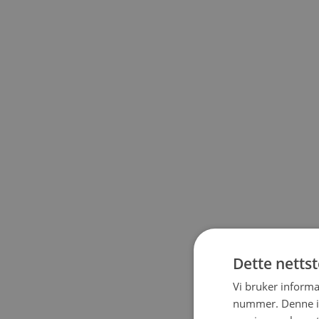
Dette netts
Vi bruker informa
nummer. Denne ide