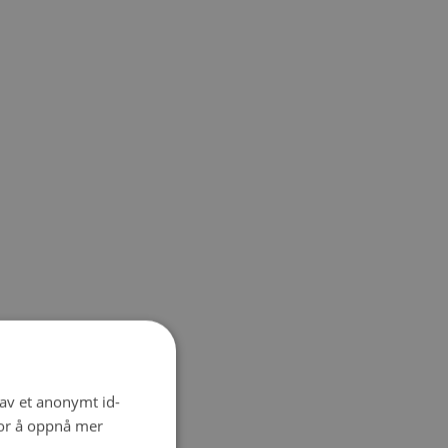
 av et anonymt id-
for å oppnå mer