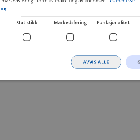
t markedsføring i form av målretting av annonser.
Les mer i vår
ring
 a client-side exception has occurred (see the browser console for
Statistikk
Markedsføring
Funksjonalitet
AVVIS ALLE
Strengt nødvendig
Statistikk
Markedsføring
Funksjonalitet
Ugrader
nformasjonskapsler tillater kjernefunksjoner på nettstedet, som brukerinnlogging og k
rukes riktig uten strengt nødvendige informasjonskapsler.
Provider
/
Utløpsdato
Beskrivelse
Domene
nt
4 uker 2
Denne informasjonskapselen brukes av Co
CookieScript
dager
tjenesten for å huske innstillingene for b
.bilxtra.no