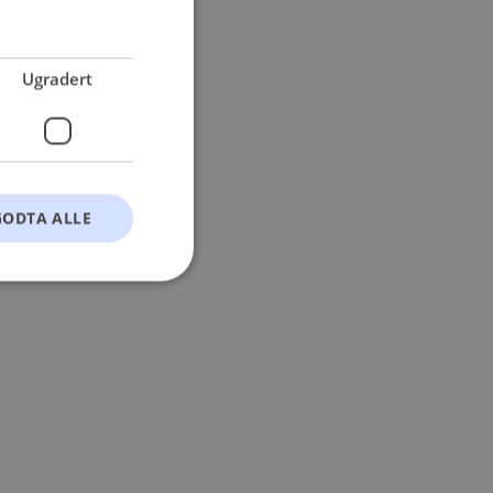
 more information).
Ugradert
GODTA ALLE
t
ontoadministrasjon.
okie-Script.com-
esøkendes