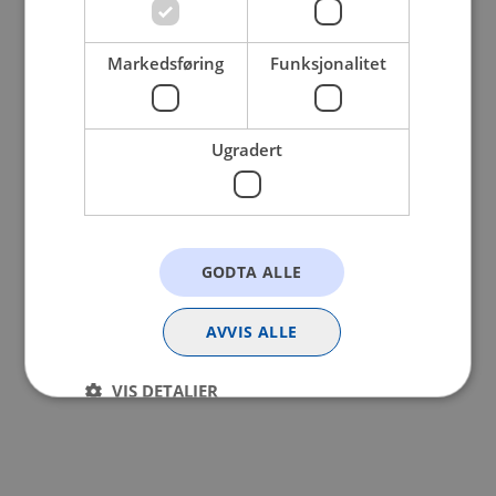
browser console for more information).
Markedsføring
Funksjonalitet
Ugradert
GODTA ALLE
AVVIS ALLE
VIS DETALJER
Strengt nødvendig
Statistikk