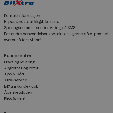
inns
bes
inf
Det
Kontaktinformasjon
Coo
coo
E-post:
nettbutikk@bilxtra.no
fun
skal
Sporingsnummer sender vi deg på SMS.
For andre henvendelser kontakt oss gjerne på e-post. Vi
VISITOR_PRIVACY_METADATA
5 måneder
Den
YouTube
4 uker
bruk
.youtube.com
svarer så fort vi kan!
bru
og 
der
med
Kundesenter
regi
den
Frakt og levering
sam
per
Angrerett og retur
og i
dere
Tips & Råd
æret
Xtra-service
økte
BilXtra Kundeklubb
Åpenhetsloven
Klikk & Hent
Provider
Provider
/
/
Provider
Navn
Navn
Utløpsdato
Utløpsdato
Beskrivelse
Beskrivelse
Navn
Domene
Domene
/
Utløpsdato
Beskrivelse
Domene