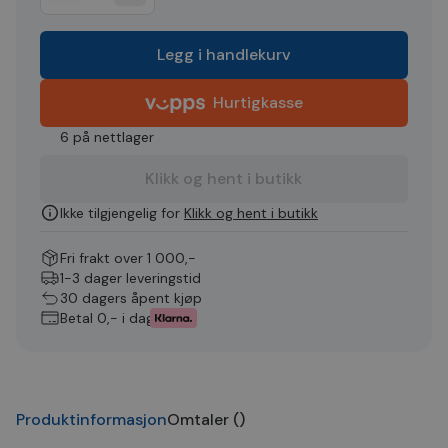
Legg i handlekurv
Hurtigkasse
6 på nettlager
Klikk og hent i butikk
Ikke tilgjengelig for
Klikk og hent i butikk
Fri frakt over 1 000,-
1-3 dager leveringstid
30 dagers åpent kjøp
Betal 0,- i dag
Produktinformasjon
Omtaler
(
)