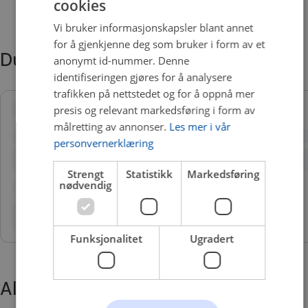
cookies
sykkelreparasjon
Skånsomme klemmer som beskytter rammen
Vi bruker informasjonskapsler blant annet
Kompakt design!
for å gjenkjenne deg som bruker i form av et
Du trenger kanskje også
Garantert Thule-kvalitet!
anonymt id-nummer. Denne
identifiseringen gjøres for å analysere
trafikken på nettstedet og for å oppnå mer
presis og relevant markedsføring i form av
målretting av annonser.
Les mer i vår
personvernerklæring
Strengt
Statistikk
Markedsføring
nødvendig
Funksjonalitet
Ugradert
Alternative produkter