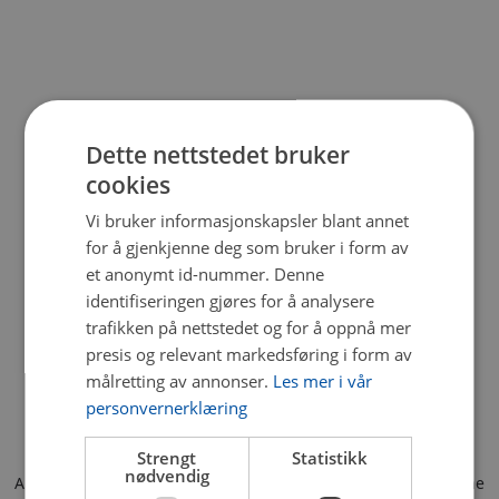
Dette nettstedet bruker
cookies
Vi bruker informasjonskapsler blant annet
for å gjenkjenne deg som bruker i form av
et anonymt id-nummer. Denne
identifiseringen gjøres for å analysere
trafikken på nettstedet og for å oppnå mer
presis og relevant markedsføring i form av
målretting av annonser.
Les mer i vår
personvernerklæring
Strengt
Statistikk
nødvendig
Application error: a client-side exception has occurred (see the