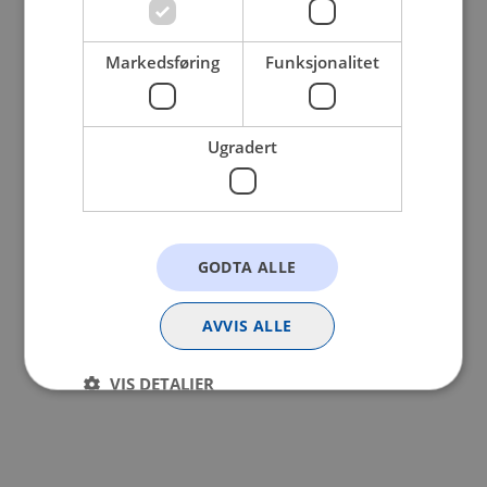
browser console for more information).
Markedsføring
Funksjonalitet
Ugradert
GODTA ALLE
AVVIS ALLE
VIS DETALJER
Strengt nødvendig
Statistikk